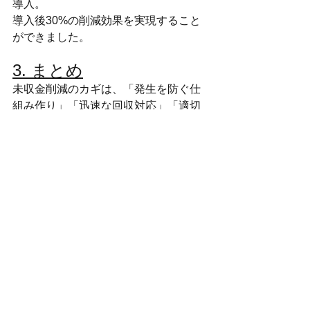
導入。
導入後30%の削減効果を実現すること
ができました。
3. まとめ
未収金削減のカギは、「発生を防ぐ仕
組み作り」「迅速な回収対応」「適切
なフォローアップ」の3点です。
未収金を放置すると、企業の資金繰り
に悪影響を及ぼします。未収金対策を
強化し、健全な経営を維持しましょ
う。